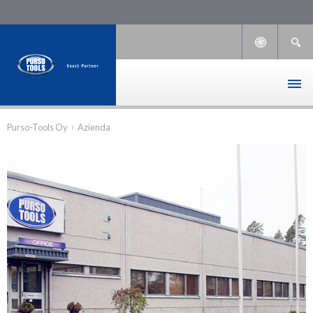
›
Purso-Tools Oy
Azienda