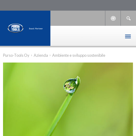
›
›
Purso-Tools Oy
Azienda
Ambiente e sviluppo sostenibile