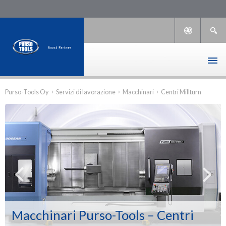
›
›
›
Purso-Tools Oy
Servizi di lavorazione
Macchinari
Centri Millturn
Macchinari Purso-Tools – Centri