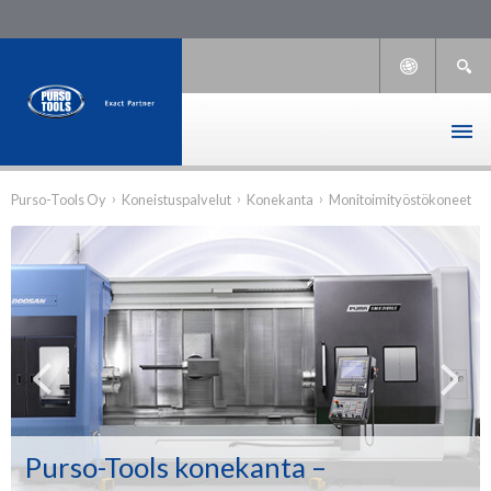
›
›
›
Purso-Tools Oy
Koneistuspalvelut
Konekanta
Monitoimityöstökoneet
Purso-Tools konekanta –